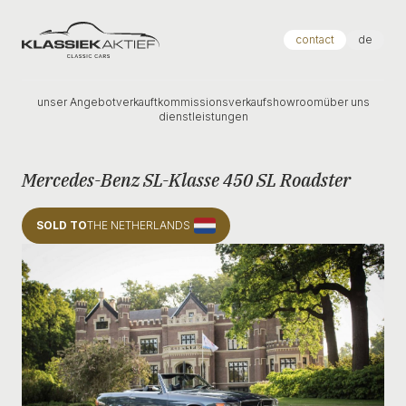
Klassiek Aktief
contact
de
unser Angebot
verkauft
kommissionsverkauf
showroom
über uns
dienstleistungen
Mercedes-Benz SL-Klasse 450 SL Roadster
SOLD TO
THE NETHERLANDS