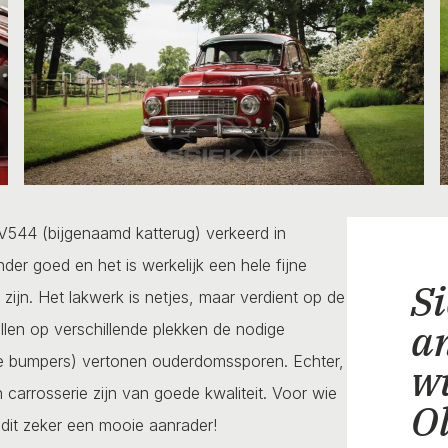
V544 (bijgenaamd katterug) verkeerd in
nder goed en het is werkelijk een hele fijne
Si
k zijn. Het lakwerk is netjes, maar verdient op de
a
llen op verschillende plekken de nodige
 bumpers) vertonen ouderdomssporen. Echter,
w
carrosserie zijn van goede kwaliteit. Voor wie
O
s dit zeker een mooie aanrader!