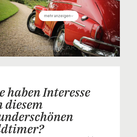
mehr anzeigen
e haben Interesse
n diesem
underschönen
ldtimer?