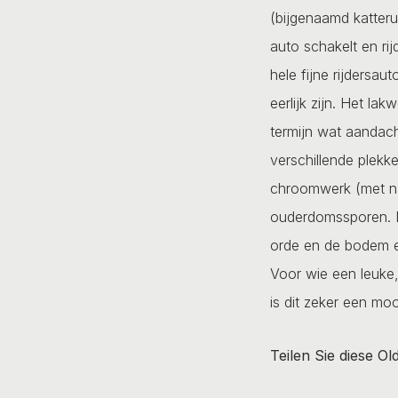
(bijgenaamd katteru
auto schakelt en rij
hele fijne rijdersau
eerlijk zijn. Het la
termijn wat aandach
verschillende plek
chroomwerk (met n
ouderdomssporen. Ec
orde en de bodem en
Voor wie een leuke,
is dit zeker een mo
Teilen Sie diese Ol