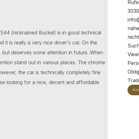
Rufe
3030
info
nähe
PV544 (nicknamed Buckel) is in good technical
nich
d it is really a very nice driver's car. On the
Such
, but deserves some attention in future. When
View
ention stand out in various places. The chrome
Pers
Oblig
ever, the car is technically completely fine
Trade
se looking for a nice, decent and affordable
Kon