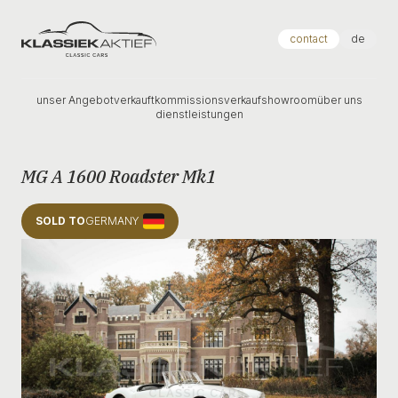
Klassiek Aktief
contact
de
unser Angebot
verkauft
kommissionsverkauf
showroom
über uns
dienstleistungen
MG A 1600 Roadster Mk1
SOLD TO
GERMANY