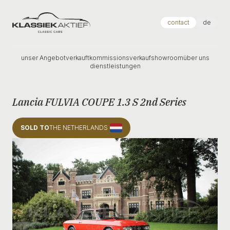
Klassiek Aktief
contact
de
unser Angebot
verkauft
kommissionsverkauf
showroom
über uns
dienstleistungen
Lancia FULVIA COUPE 1.3 S 2nd Series
SOLD TO
THE NETHERLANDS